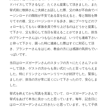
ドバイスして下さるなど、たくさん提案して頂きました。また
挙式前に牧師さんご夫婦とお話しした際、父の体が不自由でバ
ージンロードの階段が不安である旨を伝えると、母と階段を降
りてその後、父とバージンロードを歩き、妹にブーケなどのフ
ォローをしてもらい家族全員で作り上げるのはどうかと提案し
て下さり、父も安心して当日を迎えることができました。担当
のプランナーさんはいつもなにかあれば、いつでも連絡下さい
と仰って下さり、困った時に連絡した際はすぐに対応して頂
き、プランナーさんをはじめ、教会の方には感謝の気持ちでい
っぱいです。
当日はローズガーデンさんのスタッフの方々にたくさんフォロ
ーして頂き、ゲストの方からも良い式だったと言ってもらえま
した。特にドリンクとバルーンリリースが好評でした。緊張し
ましたが、担当の方が常に近くにいて下さったので、安心しま
した。
挙式を終えてから写真を見返していて、ローズガーデンさんで
挙式をあげて本当に良かったと思っています。毎年、記念日に
はローズガーデンさんに行きたいと思っています。そして子供