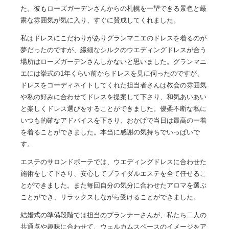
た。彼もローズガーデンさんからの札幌を一望できる景色と厳
粛な雰囲気が気に入り、すぐに賛成してくれました。
私はドレスにこだわりがありグランマニエのドレスを着るのが
夢だったのですが、繊細なシルクのウエディングドレスが合う
場所はローズガーデンさんしかないと思いました。グランマニ
エには挙式の1年くらい前からドレスを見に伺ったのですが、
ドレスをコーディネイトしてくれた担当者さんは教会の雰囲気
や私の好みに合わせてドレスを提案して下さり、和気あいあい
と楽しくドレス選びをすることができました。優柔不断な私に
いつも的確なアドバイスを下さり、おかげで当日は最高の一着
を着ることができました。本当に感謝の気持ちでいっぱいで
す。
エステのサロンドボーテでは、ウエディングドレスに合わせた
施術をして下さり、安心してブライダルエステを全て任せるこ
とができました。また毎回自分の気分に合わせたアロマを選ぶ
ことができ、リラックスしながら受けることができました。
結婚式の準備段階では担当のプランナーさんが、私たち二人の
共通点や趣味に合わせて、ウェルカムスペースのイメージをア