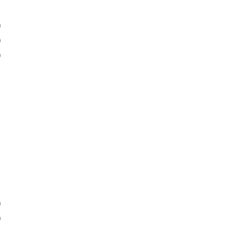
)
)
)
)
)