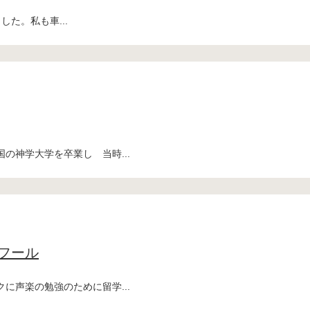
た。私も車...
の神学大学を卒業し 当時...
フール
に声楽の勉強のために留学...