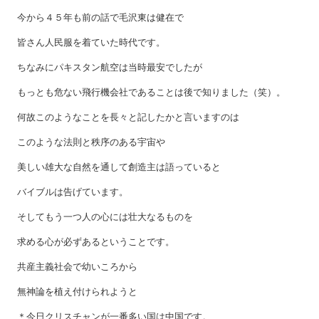
今から４５年も前の話で毛沢東は健在で
皆さん人民服を着ていた時代です。
ちなみにパキスタン航空は当時最安でしたが
もっとも危ない飛行機会社であることは後で知りました（笑）。
何故このようなことを長々と記したかと言いますのは
このような法則と秩序のある宇宙や
美しい雄大な自然を通して創造主は語っていると
バイブルは告げています。
そしてもう一つ人の心には壮大なるものを
求める心が必ずあるということです。
共産主義社会で幼いころから
無神論を植え付けられようと
＊今日クリスチャンが一番多い国は中国です。