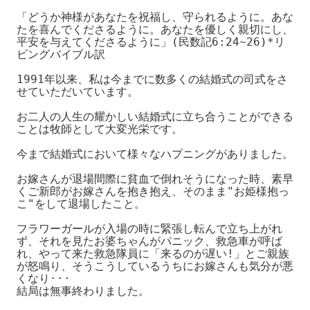
「どうか神様があなたを祝福し、守られるように。あな
たを喜んでくださるように。あなたを優しく親切にし、
平安を与えてくださるように」(民数記6:24~26)*リ
ビングバイブル訳

1991年以来、私は今までに数多くの結婚式の司式をさ
せていただいています。

お二人の人生の耀かしい結婚式に立ち合うことができる
ことは牧師として大変光栄です。

今まで結婚式において様々なハプニングがありました。

お嫁さんが退場間際に貧血で倒れそうになった時、素早
くご新郎がお嫁さんを抱き抱え、そのまま"お姫様抱っ
こ"をして退場したこと。

フラワーガールが入場の時に緊張し転んで立ち上がれ
ず、それを見たお婆ちゃんがパニック、救急車が呼ば
れ、やって来た救急隊員に「来るのが遅い!」とご親族
が怒鳴り、そうこうしているうちにお嫁さんも気分が悪
くなり···

結局は無事終わりました。
