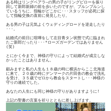
ある時はリングベアラ―の男の子がリングピローを振り
回して新郎新婦の前を歩いたのですが、ブルンブルンし
ているうちに、指輪がどこかに···スタッフが必死に探
して指輪交換の直前に発見したり。

ある男の子は元気よくウェディングロードを逆走したり
···。

結婚式の前日に喧嘩をして左目青タン状態で式に臨まれ
たご新郎だったり···*ローズガーデンではありません
(笑)

とにかく今まで、神様の守りによって結婚式が成立しな
かったことはありません。

顧みますと私の人生も１８歳の時に横浜からここ北海道
に来て、２０歳の時にデンマークの片田舎の教会で洗礼
を受け、３５歳でゼロから教会をスタートし···神様の
守りの連続でした。

あなたの人生にも同じ神様の守りがありますように!

上記の聖書の言葉を祈りとともに差し上げます。