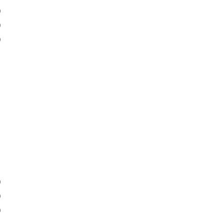
)
)
)
)
)
)