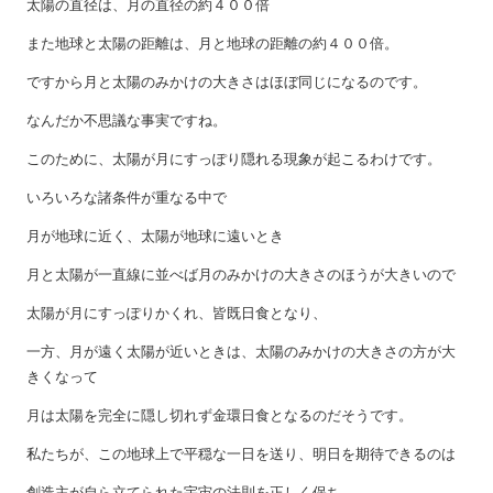
太陽の直径は、月の直径の約４００倍
また地球と太陽の距離は、月と地球の距離の約４００倍。
ですから月と太陽のみかけの大きさはほぼ同じになるのです。
なんだか不思議な事実ですね。
このために、太陽が月にすっぽり隠れる現象が起こるわけです。
いろいろな諸条件が重なる中で
月が地球に近く、太陽が地球に遠いとき
月と太陽が一直線に並べば月のみかけの大きさのほうが大きいので
太陽が月にすっぽりかくれ、皆既日食となり、
一方、月が遠く太陽が近いときは、太陽のみかけの大きさの方が大
きくなって
月は太陽を完全に隠し切れず金環日食となるのだそうです。
私たちが、この地球上で平穏な一日を送り、明日を期待できるのは
創造主が自ら立てられた宇宙の法則を正しく保ち