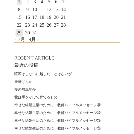
1
2
3
4
5
6
7
8
9
10
11
12
13
14
15
16
17
18
19
20
21
22
23
24
25
26
27
28
29
30
31
« 7月
9月 »
RECENT ARTICLE
最近の投稿
喧嘩はしないに越したことはないが
夫婦げんか
愛の無風地帯
愛は手をかけて育てるもの
幸せな結婚生活のために 牧師バイブルメッセージ㉛
幸せな結婚生活のために 牧師バイブルメッセージ㉚
幸せな結婚生活のために 牧師バイブルメッセージ㉙
幸せな結婚生活のために 牧師バイブルメッセージ㉘