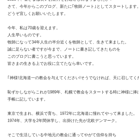
さて、今年からこのブログ、新たに｢牧師ノート｣としてスタートします。
どうぞ宜しくお願いいたします。

今年、私は70歳を迎えます。

人生早いものです。

牧師になって34年人生の半分近くを牧師として、生きて来ました。

誠に足らない者ですが今まで、ノートに書き記してきたものを

このブログに書こうと思っています。

皆さまの生きる上でお役に立てたなら幸いです。

｢神様!北海道一の教会を与えてください!そうでなければ、天に召してくださ
恥ずかしながらこれが1989年、札幌で教会をスタートする時に神様に捧
手帳に記しています。

東京で生まれ、横浜で育ち、1972年に北海道に憧れてやって来ました。

1974年、大学を2年間休学し、出掛けた先が北欧デンマーク。

そこで生活している中地元の教会に通ってやがて信仰を持ち
