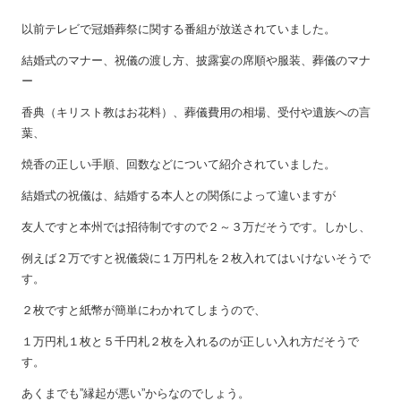
以前テレビで冠婚葬祭に関する番組が放送されていました。
結婚式のマナー、祝儀の渡し方、披露宴の席順や服装、葬儀のマナ
ー
香典（キリスト教はお花料）、葬儀費用の相場、受付や遺族への言
葉、
焼香の正しい手順、回数などについて紹介されていました。
結婚式の祝儀は、結婚する本人との関係によって違いますが
友人ですと本州では招待制ですので２～３万だそうです。しかし、
例えば２万ですと祝儀袋に１万円札を２枚入れてはいけないそうで
す。
２枚ですと紙幣が簡単にわかれてしまうので、
１万円札１枚と５千円札２枚を入れるのが正しい入れ方だそうで
す。
あくまでも”縁起が悪い”からなのでしょう。