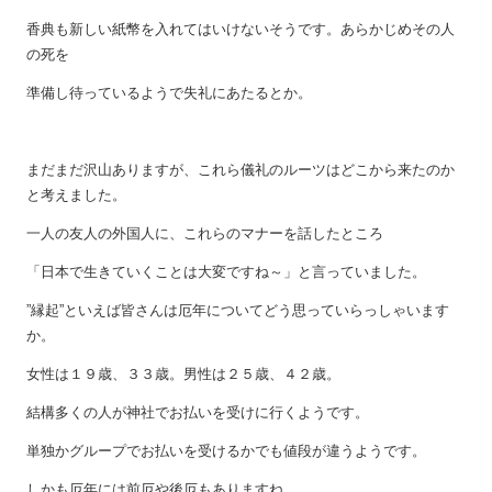
香典も新しい紙幣を入れてはいけないそうです。あらかじめその人
の死を
準備し待っているようで失礼にあたるとか。
まだまだ沢山ありますが、これら儀礼のルーツはどこから来たのか
と考えました。
一人の友人の外国人に、これらのマナーを話したところ
「日本で生きていくことは大変ですね～」と言っていました。
”縁起”といえば皆さんは厄年についてどう思っていらっしゃいます
か。
女性は１９歳、３３歳。男性は２５歳、４２歳。
結構多くの人が神社でお払いを受けに行くようです。
単独かグループでお払いを受けるかでも値段が違うようです。
しかも厄年には前厄や後厄もありますね。