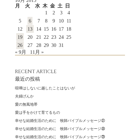
10月 2015
月
火
水
木
金
土
日
1
2
3
4
5
6
7
8
9
10
11
12
13
14
15
16
17
18
19
20
21
22
23
24
25
26
27
28
29
30
31
« 9月
11月 »
RECENT ARTICLE
最近の投稿
喧嘩はしないに越したことはないが
夫婦げんか
愛の無風地帯
愛は手をかけて育てるもの
幸せな結婚生活のために 牧師バイブルメッセージ㉛
幸せな結婚生活のために 牧師バイブルメッセージ㉚
幸せな結婚生活のために 牧師バイブルメッセージ㉙